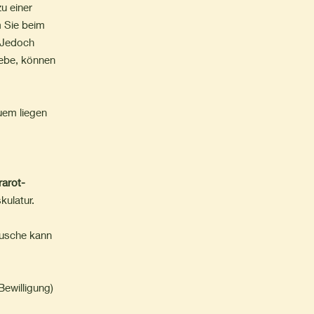
u einer
m Sie beim
 Jedoch
gebe, können
uem liegen
rarot-
ulatur.
usche kann
Bewilligung)