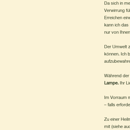
Da sich in me
Verwirrung f
Erreichen ei
kann ich das 
nur von Ihne
Der Umwelt zu
können. Ich b
aufzubewahr
Während der B
Lampe.
Ihr L
Im Vorraum m
– falls erford
Zu einer Heil
mit (siehe au