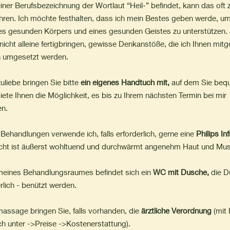
iner Berufsbezeichnung der Wortlaut “Heil-” befindet, kann das oft z
ühren. Ich möchte festhalten, dass ich mein Bestes geben werde, u
nes gesunden Körpers und eines gesunden Geistes zu unterstützen.
nicht alleine fertigbringen, gewisse Denkanstöße, die ich Ihnen mit
n umgesetzt werden.
liebe bringen Sie bitte
ein eigenes Handtuch mit,
auf dem Sie beq
iete Ihnen die Möglichkeit, es bis zu Ihrem nächsten Termin bei mir
en.
ehandlungen verwende ich, falls erforderlich, gerne eine
Philips Inf
icht ist äußerst wohltuend und durchwärmt angenehm Haut und Musk
eines Behandlungsraumes befindet sich ein
WC mit Dusche,
die D
erlich - benützt werden.
massage bringen Sie, falls vorhanden, die
ärztliche Verordnung
(mit 
ch unter ->Preise ->Kostenerstattung).