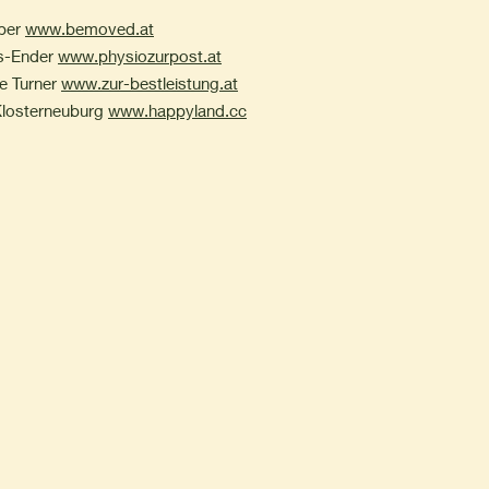
per
www.bemoved.at
s-Ender
www.physiozurpost.at
e Turner
www.zur-bestleistung.at
losterneuburg
www.happyland.cc